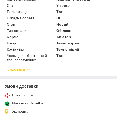
Стать
Унісекс
Поляризація
Так
Складна оправа
Ні
Стан
Новий
Тип оправи
Обідкові
Форма
Авіатор
Колір
Темно-сірий
Колір лінз
Темно-сірий
Чохол для зберігання й
Так
транспортування
Приховати
Умови доставки
Нова Пошта
Магазини Rozetka
Укрпошта