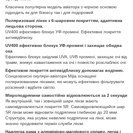
Класична популярна модель авіатора з чорною основою
підходить як для бізнесу так і для подорожей.
Поляризовані лінзи з 6-шаровим покриттям, адаптивна
лицьова сторона.
UV400 ефективно блокує УФ-промені. Ефективне покриття
антивідблиску.
UV400 ефективно блокує УФ-промені і захищає обидва
ока
Ефективно блокує шкідливі UVA, UVB промені, захищає очі від
травм, знижує навантаження на очі і повністю розслаблює очі.
Ефективне покриття антивідблиску допомагає водінню.
Сонцезахисні окуляри-авіатори Mijia оснащені
поляризованими лінзами, які можуть ефективно фільтрувати
розсіяний і відбите світло.
Мікроподряпини самостійно відновлюються за 2 секунди
Як внутрішній, так і зовнішній шари лінзи мають
самовідновлюється покриття SR. Самовідновлюющийся шар
SR лінзи може відновити подряпини глибиною до 20 мкм.
Структура, яка усуває невеликі подряпини на лінзі, може
значно продовжити термін служби лінзи.
Надлегка рама з алюмінієво-магнієвого сплаву, легка і