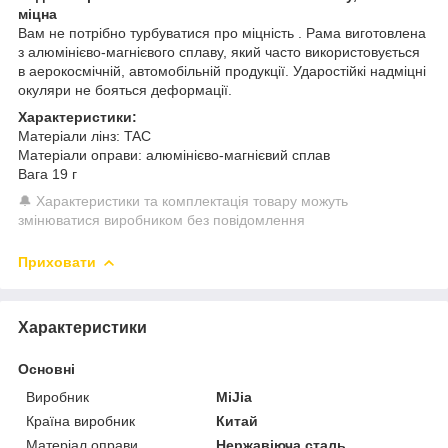
міцна
Вам не потрібно турбуватися про міцність . Рама виготовлена ​​
з алюмінієво-магнієвого сплаву, який часто використовується
в аерокосмічній, автомобільній продукції. Ударостійкі надміцні
окуляри не бояться деформації.
Характеристики:
Матеріали лінз: TAC
Матеріали оправи: алюмінієво-магнієвий сплав
Вага 19 г
🔔 Характеристики та комплектація товару можуть
змінюватися виробником без повідомлення
Приховати
Характеристики
Основні
Виробник
MiJia
Країна виробник
Китай
Матеріал оправи
Нержавіюча сталь