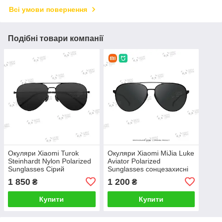
Всі умови повернення
Подібні товари компанії
Окуляри Xiaomi Turok
Окуляри Xiaomi MiJia Luke
Steinhardt Nylon Polarized
Aviator Polarized
Sunglasses Сірий
Sunglasses сонцезахисні
(TSS101-2 DMU4004RT)
Чорний (MSG02GL
1 850
1 200
₴
₴
1171P
BHR6252CN)
Купити
Купити