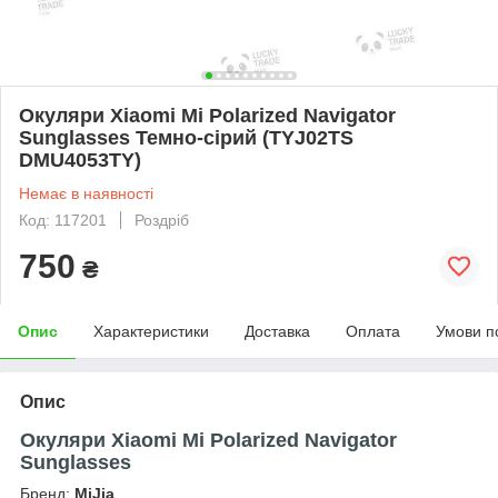
Окуляри Xiaomi Mi Polarized Navigator
Sunglasses Темно-сірий (TYJ02TS
DMU4053TY)
Немає в наявності
Код: 117201
Роздріб
750
₴
Опис
Характеристики
Доставка
Оплата
Умови п
Опис
Окуляри Xiaomi Mi Polarized Navigator
Sunglasses
Бренд:
MiJia