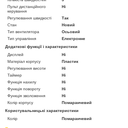
Пульт дистанційного
Ні
керування
Регулювання швидкості
Так
Стан
Новий
Тип вентилятора
Осьовий
Тип управління
Електронне
Додаткові функції і характеристики
Дисплей
Ні
Матеріал корпусу
Пластик
Регулювання висоти
Ні
Таймер
Ні
Функція нахилу
Ні
Функція повороту
Ні
Функція зволоження
Ні
Колір корпусу
Помаранчевий
Користувальницькі характеристики
Колір
Помаранчевий