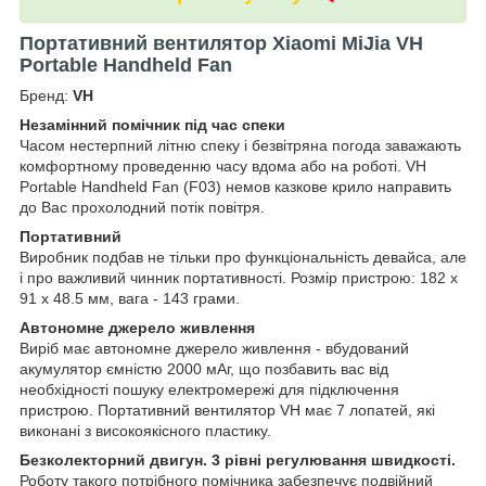
Портативний вентилятор Xiaomi MiJia VH
Portable Handheld Fan
Бренд:
VH
Незамінний помічник під час спеки
Часом нестерпний літню спеку і безвітряна погода заважають
комфортному проведенню часу вдома або на роботі. VH
Portable Handheld Fan (F03) немов казкове крило направить
до Вас прохолодний потік повітря.
Портативний
Виробник подбав не тільки про функціональність девайса, але
і про важливий чинник портативності. Розмір пристрою: 182 x
91 x 48.5 мм, вага - 143 грами.
Автономне джерело живлення
Виріб має автономне джерело живлення - вбудований
акумулятор ємністю 2000 мАг, що позбавить вас від
необхідності пошуку електромережі для підключення
пристрою. Портативний вентилятор VH має 7 лопатей, які
виконані з високоякісного пластику.
Безколекторний двигун. 3 рівні регулювання швидкості.
Роботу такого потрібного помічника забезпечує подвійний