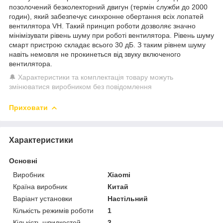
позолочений безколекторний двигун (термін служби до 2000
годин), який забезпечує синхронне обертання всіх лопатей
вентилятора VH. Такий принцип роботи дозволяє значно
мінімізувати рівень шуму при роботі вентилятора. Рівень шуму
смарт пристрою складає всього 30 дБ. З таким рівнем шуму
навіть немовля не прокинеться від звуку включеного
вентилятора.
🔔 Характеристики та комплектація товару можуть
змінюватися виробником без повідомлення
Приховати
Характеристики
Основні
Виробник
Xiaomi
Країна виробник
Китай
Варіант установки
Настільний
Кількість режимів роботи
1
Кількість швидкостей
3