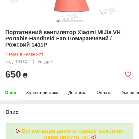
Портативний вентилятор Xiaomi MiJia VH
Portable Handheld Fan Помаранчевий /
Рожевий 1411P
Немає в наявності
Код: 141102
Роздріб
650
₴
Опис
Характеристики
Доставка
Оплата
Умови п
Опис
▷
Всі кольори даного товару можливо
переглянути тут
◁