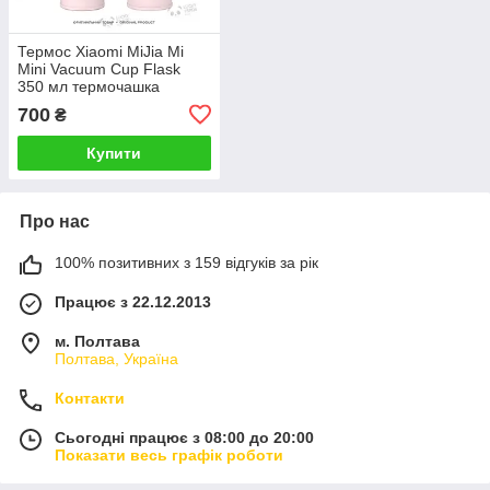
Термос Xiaomi MiJia Mi
Mini Vacuum Cup Flask
350 мл термочашка
Світло-рожевий
700
₴
(MJMNBWB01PL
BHR5665CN) 2248P
Купити
Про нас
100% позитивних з 159 відгуків за рік
Працює з 22.12.2013
м. Полтава
Полтава, Україна
Контакти
Сьогодні працює з 08:00 до 20:00
Показати весь графік роботи