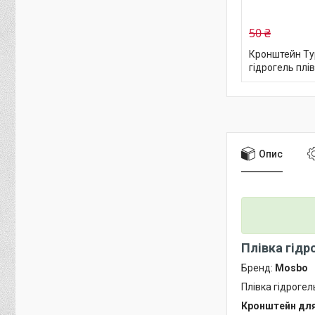
50 ₴
Кронштейн Typ
гідрогель плі
Опис
Плівка гідр
Бренд:
Mosbo
Плівка гідрогел
Кронштейн для