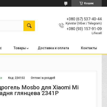
Кошик
+380 (67) 537-40-44
Kyivstar (Viber / Telegram)
+380 (93) 157-91-09
Lifecell
с
Товары
Доставка и оплата
Контакты
ки
Код:
234102
Оптом і в роздріб
дрогель Mosbo для Xiaomi Mi
Задня глянцева 2341P