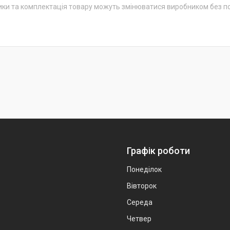
ики та комплектація товару можуть змінюватися виробником без 
Графік роботи
Понеділок
Вівторок
Середа
Четвер