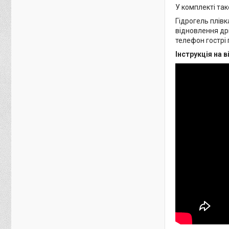
У комплекті так
Гідрогель плівк
відновлення дрі
телефон гострі 
Інструкція на в