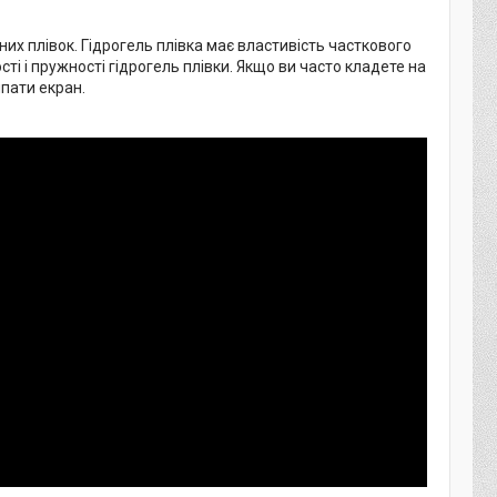
айних плівок. Гідрогель плівка має властивість часткового
і і пружності гідрогель плівки. Якщо ви часто кладете на
япати екран.