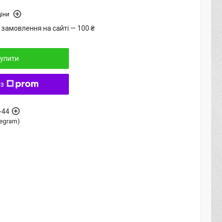
іни
 замовлення на сайті — 100 ₴
упити
 з
-44
elegram)