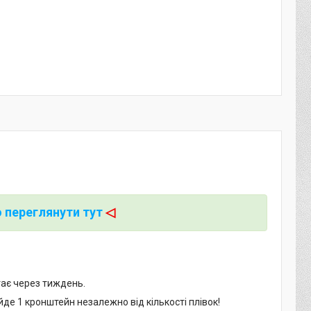
 переглянути тут
◁
тає через тиждень.
 йде 1 кронштейн незалежно від кількості плівок!