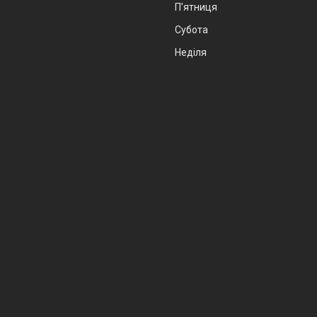
Пʼятниця
Субота
Неділя