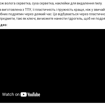
ож волога серветка, суха серветка, наклейки для видалення пилу.
а виготовлена ​​з ТПУ, її пластичність і пружність краще, ніж у звич
бних подряпин через деякий час. Це відбувається через пластичност
предмети, такі як ключі, ви можете нанести гідрогель, щоб не подр
ідео: