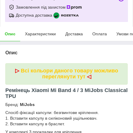
Замовлення під захистом
Доступна доставка
Опис
Характеристики
Доставка
Оплата
Умови п
Опис
▷
Всі кольори даного товару можливо
переглянути тут
◁
Ремінець Xiaomi Mi Band 4 / 3 MiJobs Classical
TPU
Бренд:
MiJobs
Спосіб фіксації капсули: безгвинтове кріплення.
1. Вставити капсулу в силіконовий ущільнювач.
2. Вставити капсулу в браслет.
У комплекті 3 прокладки для кріплення