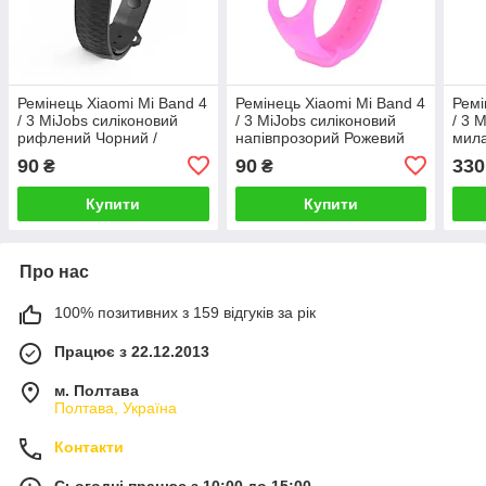
Ремінець Xiaomi Mi Band 4
Ремінець Xiaomi Mi Band 4
Ремі
/ 3 MiJobs силіконовий
/ 3 MiJobs силіконовий
/ 3 
рифлений Чорний /
напівпрозорий Рожевий
мила
Рожевий 1907P
2155P
магн
90
90
330
₴
₴
/ Ро
Купити
Купити
Про нас
100% позитивних з 159 відгуків за рік
Працює з 22.12.2013
м. Полтава
Полтава, Україна
Контакти
Сьогодні працює з 10:00 до 15:00