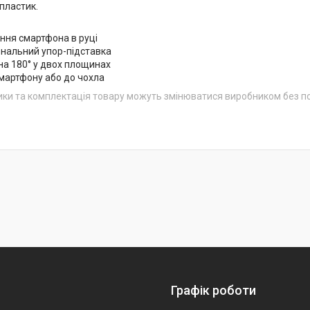
пластик.
ання смартфона в руці
ональний упор-підставка
на 180° у двох площинах
смартфону або до чохла
ики та комплектація товару можуть змінюватися виробником без 
Графік роботи