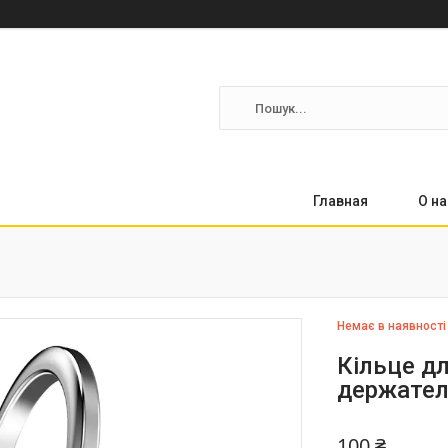
Главная
О на
Немає в наявності
Кільце д
держател
100 ₴