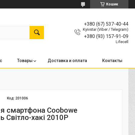
Кошик
+380 (67) 537-40-44
Kyivstar (Viber / Telegram)
+380 (93) 157-91-09
Lifecell
с
Товары
Доставка и оплата
Контакты
Код:
201006
ля смартфона Coobowe
ь Світло-хакі 2010P