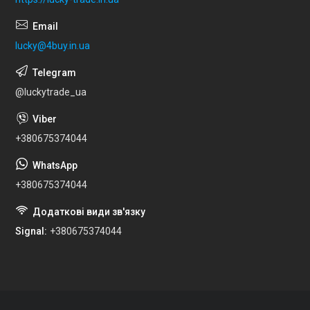
lucky@4buy.in.ua
@luckytrade_ua
+380675374044
+380675374044
Signal
+380675374044