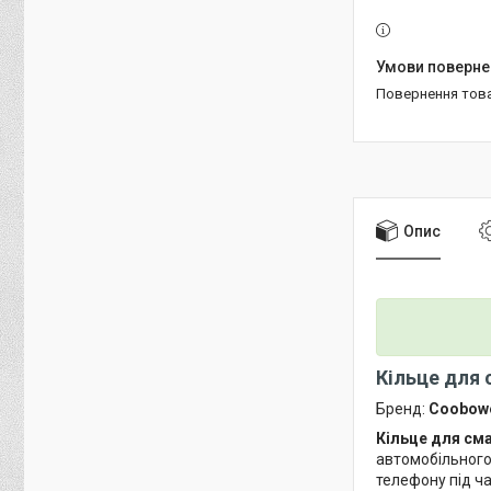
повернення тов
Опис
Кільце для
Бренд:
Coobow
Кільце для см
автомобільного
телефону під ча