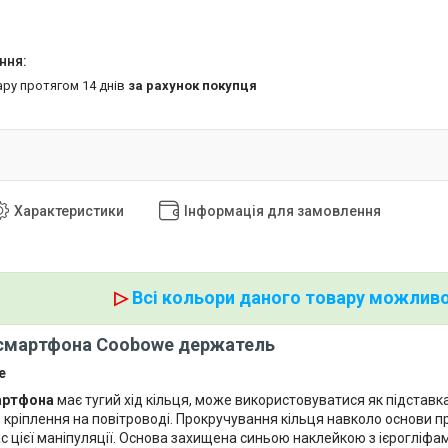
ару протягом 14 днів
за рахунок покупця
Характеристики
Інформація для замовлення
▷
Всі кольори даного товару можливо
 смартфона Coobowe держатель
e
артфона
має тугий хід кільця, може використовуватися як підставка
 кріплення на повітроводі. Прокручування кільця навколо основи п
с цієї маніпуляції. Основа захищена синьою наклейкою з ієрогліфа