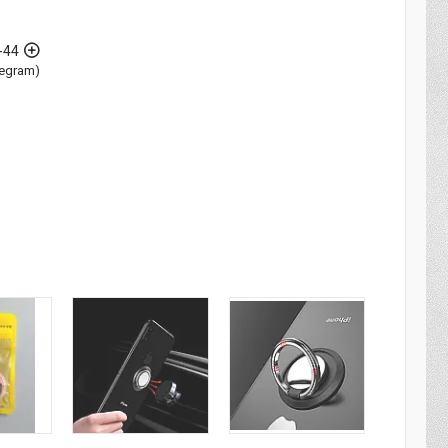
-44
elegram)