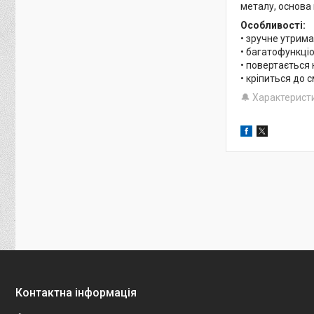
металу, основа 
Особливості:
• зручне утрим
• багатофункці
• повертається 
• кріпиться до 
🔔 Характерист