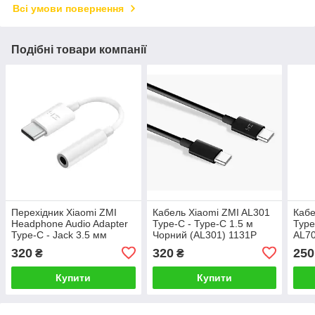
Всі умови повернення
Подібні товари компанії
Перехідник Xiaomi ZMI
Кабель Xiaomi ZMI AL301
Кабе
Headphone Audio Adapter
Type-C - Type-C 1.5 м
Type
Type-C - Jack 3.5 мм
Чорний (AL301) 1131P
AL70
AL71A Білий Білий
113
320
320
250
₴
₴
(AL71A) 2105P
Купити
Купити