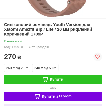
Силіконовий ремінець Youth Version для
Xiaomi Amazfit Bip / Lite / 20 мм рифлений
Коричневий 1709P
В наявності
Код: 170910
Опт і роздріб
270
₴
260 ₴
від 2 шт.
240 ₴
від 5 шт.
Купити
або
Купити з