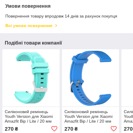
Умови повернення
Повернення товару впродовж 14 днів за рахунок покупця
Всі умови повернення
Подібні товари компанії
Силіконовий ремінець
Силіконовий ремінець
Силі
Youth Version для Xiaomi
Youth Version для Xiaomi
Yout
Amazfit Bip / Lite / 20 мм
Amazfit Bip / Lite / 20 мм
Amazf
рифлений М'ятний 1709P
рифлений Блакитний
риф
270
270
270
₴
₴
1709P
170