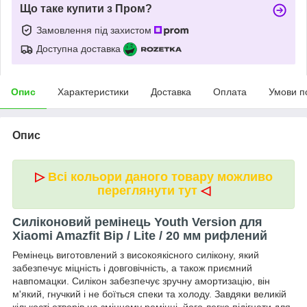
Що таке купити з Пром?
Замовлення під захистом
Доступна доставка
Опис
Характеристики
Доставка
Оплата
Умови п
Опис
▷
Всі кольори даного товару можливо
переглянути тут
◁
Силіконовий ремінець Youth Version для
Xiaomi Amazfit Bip / Lite / 20 мм рифлений
Ремінець виготовлений з високоякісного силікону, який
забезпечує міцність і довговічність, а також приємний
навпомацки. Силікон забезпечує зручну амортизацію, він
м'який, гнучкий і не боїться спеки та холоду. Завдяки великій
кількості отворів на змінному ремінці, його легко підігнати для