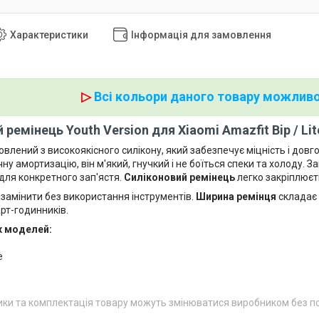
Характеристики
Інформація для замовлення
▷
Всі кольори даного товару можливо
 ремінець Youth Version для Xiaomi Amazfit Bip / Li
влений з високоякісного силікону, який забезпечує міцність і довг
ну амортизацію, він м'який, гнучкий і не боїться спеки та холоду. За
 для конкретного зап'ястя.
Силіконовий ремінець
легко закріплюєт
 замінити без використання інструментів.
Ширина ремінця
складає
рт-годинників.
х моделей:
e
ики та комплектація товару можуть змінюватися виробником без 