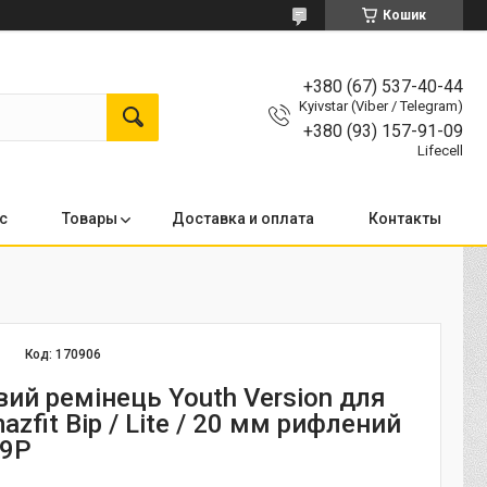
Кошик
+380 (67) 537-40-44
Kyivstar (Viber / Telegram)
+380 (93) 157-91-09
Lifecell
с
Товары
Доставка и оплата
Контакты
Код:
170906
ий ремінець Youth Version для
azfit Bip / Lite / 20 мм рифлений
09P