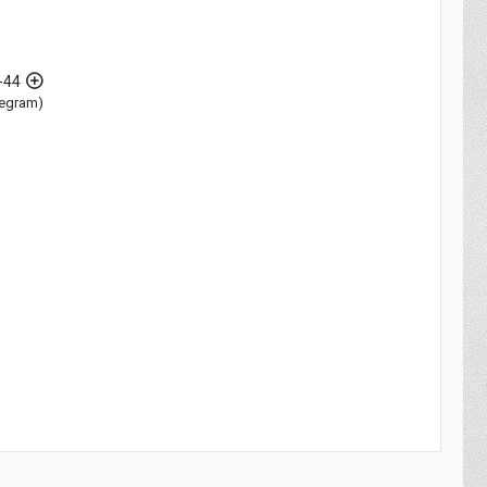
-44
elegram)