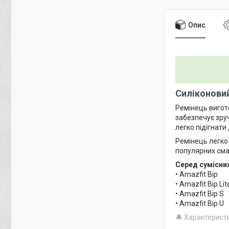
Опис
Силіконовий
Ремінець вигото
забезпечує зруч
легко підігнати
Ремінець легко
популярних сма
Серед сумісни
• Amazfit Bip
• Amazfit Bip Lit
• Amazfit Bip S
• Amazfit Bip U
🔔 Характерист