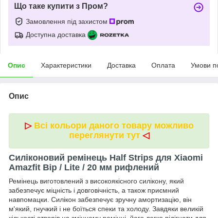
Що таке купити з Пром?
Замовлення під захистом
Доступна доставка
Опис
Характеристики
Доставка
Оплата
Умови п
Опис
▷
Всі кольори даного товару можливо
переглянути тут
◁
Силіконовий ремінець Half Strips для Xiaomi
Amazfit Bip / Lite / 20 мм рифлений
Ремінець виготовлений з високоякісного силікону, який
забезпечує міцність і довговічність, а також приємний
навпомацки. Силікон забезпечує зручну амортизацію, він
м'який, гнучкий і не боїться спеки та холоду. Завдяки великій
кількості отворів на змінному ремінці, його легко підігнати для