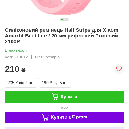
Силіконовий ремінець Half Strips для Xiaomi
Amazfit Bip / Lite / 20 мм рифлений Рожевий
2100P
В наявності
Код: 210012
Опт і роздріб
210
₴
205 ₴
від 2 шт.
190 ₴
від 5 шт.
Купити
або
Купити з