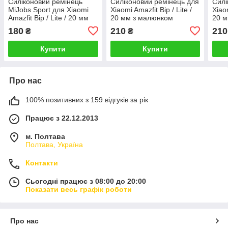
Силіконовий ремінець
Силіконовий ремінець для
Силі
MiJobs Sport для Xiaomi
Xiaomi Amazfit Bip / Lite /
Xiaom
Amazfit Bip / Lite / 20 мм
20 мм з малюнком
20 м
Чорний / Червоний 1626P
Камуфляж - Чорний /
Каму
180
210
210
₴
₴
Сірий 1900P
Блак
Купити
Купити
Про нас
100% позитивних з 159 відгуків за рік
Працює з 22.12.2013
м. Полтава
Полтава, Україна
Контакти
Сьогодні працює з 08:00 до 20:00
Показати весь графік роботи
Про нас