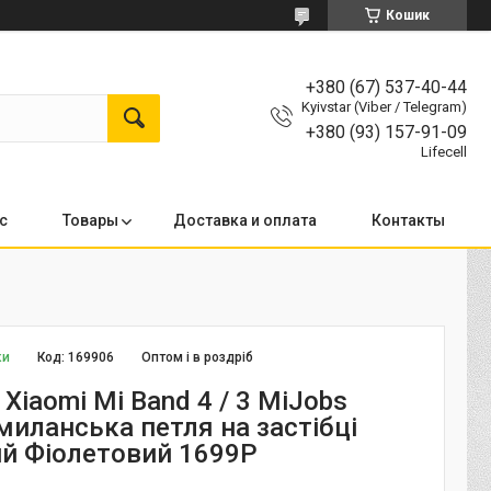
Кошик
+380 (67) 537-40-44
Kyivstar (Viber / Telegram)
+380 (93) 157-91-09
Lifecell
с
Товары
Доставка и оплата
Контакты
ки
Код:
169906
Оптом і в роздріб
Xiaomi Mi Band 4 / 3 MiJobs
миланська петля на застібці
й Фіолетовий 1699P