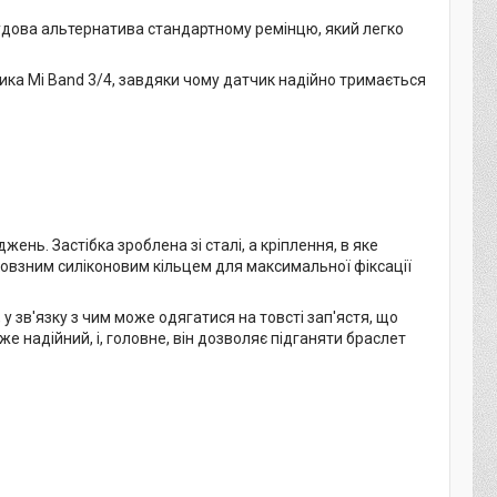
чудова альтернатива стандартному ремінцю, який легко
ика Mi Band 3/4, завдяки чому датчик надійно тримається
ень. Застібка зроблена зі сталі, а кріплення, в яке
иковзним силіконовим кільцем для максимальної фіксації
 у зв'язку з чим може одягатися на товсті зап'ястя, що
же надійний, і, головне, він дозволяє підганяти браслет