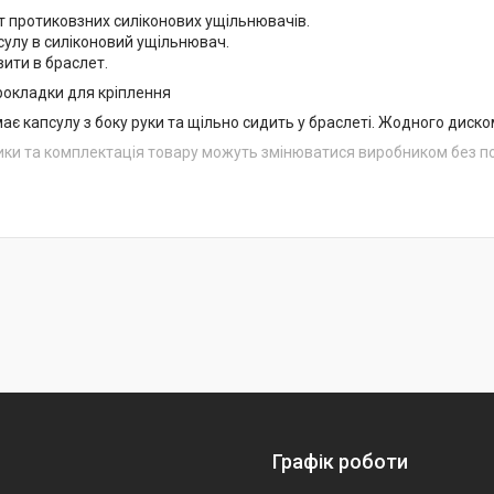
шт протиковзних силіконових ущільнювачів.
сулу в силіконовий ущільнювач.
вити в браслет.
прокладки для кріплення
є капсулу з боку руки та щільно сидить у браслеті. Жодного диско
ики та комплектація товару можуть змінюватися виробником без 
Графік роботи