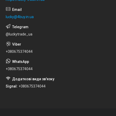
lucky@4buy.in.ua
@luckytrade_ua
+380675374044
+380675374044
Signal
+380675374044