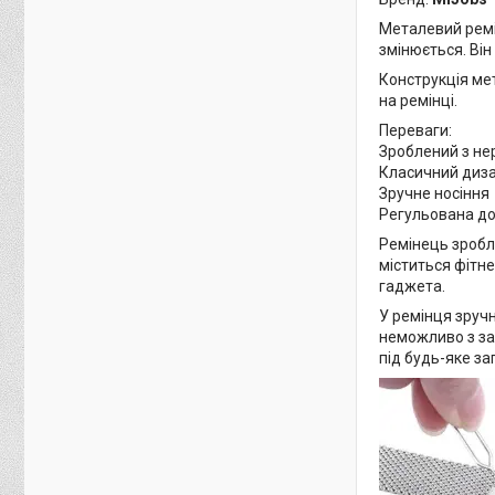
Металевий ремі
змінюється. Він
Конструкція ме
на ремінці.
Переваги:
Зроблений з не
Класичний диз
Зручне носіння
Регульована д
Ремінець зробле
міститься фітне
гаджета.
У ремінця зручн
неможливо з зас
під будь-яке за