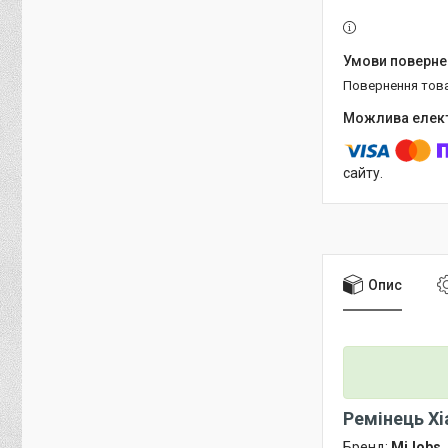
повернення тов
сайту.
Опис
Ремінець Xi
Бренд:
MiJobs