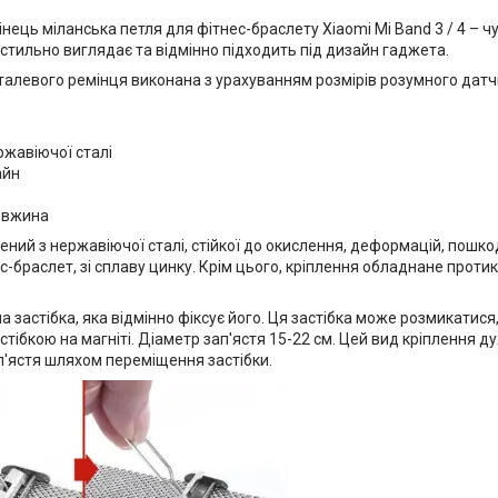
нець міланська петля для фітнес-браслету Xiaomi Mi Band 3 / 4 – 
 стильно виглядає та відмінно підходить під дизайн гаджета.
талевого ремінця виконана з урахуванням розмірів розумного датч
ржавіючої сталі
айн
овжина
ний з нержавіючої сталі, стійкої до окислення, деформацій, пошкодж
с-браслет, зі сплаву цинку. Крім цього, кріплення обладнане прот
а застібка, яка відмінно фіксує його. Ця застібка може розмикатися,
тібкою на магніті. Діаметр зап'ястя 15-22 см. Цей вид кріплення ду
п'ястя шляхом переміщення застібки.