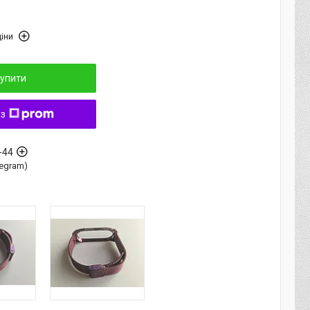
іни
упити
 з
-44
elegram)