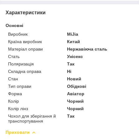
Характеристики
Основні
Виробник
MiJia
Країна виробник
Китай
Матеріал оправи
Нержавіюча сталь
Стать
Унісекс
Поляризація
Так
Складна оправа
Ні
Стан
Новий
Тип оправи
Обідкові
Форма
Авіатор
Колір
Чорний
Колір лінз
Чорний
Чохол для зберігання й
Так
транспортування
Приховати