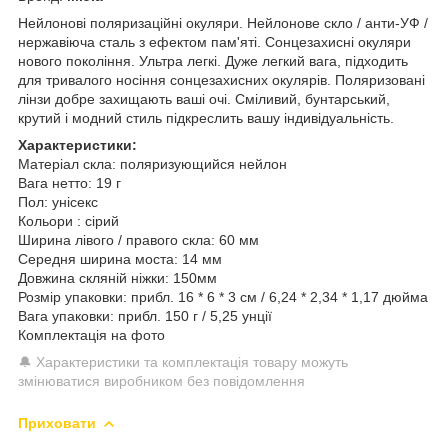
Нейлонові поляризаційні окуляри. Нейлонове скло / анти-УФ /
нержавіюча сталь з ефектом пам'яті. Сонцезахисні окуляри
нового покоління. Ультра легкі. Дуже легкий вага, підходить
для тривалого носіння сонцезахисних окулярів. Поляризовані
лінзи добре захищають ваші очі. Сміливий, бунтарський,
крутий і модний стиль підкреслить вашу індивідуальність.
Характеристики:
Матеріал скла: поляризующийся нейлон
Вага нетто: 19 г
Пол: унісекс
Кольори : сірий
Ширина лівого / правого скла: 60 ​​мм
Середня ширина моста: 14 мм
Довжина скляній ніжки: 150мм
Розмір упаковки: прибл. 16 * 6 * 3 см / 6,24 * 2,34 * 1,17 дюйма
Вага упаковки: прибл. 150 г / 5,25 унції
Комплектація на фото
🔔 Характеристики та комплектація товару можуть
змінюватися виробником без повідомлення
Приховати