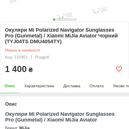
Окуляри Mi Polarized Navigator Sunglasses
Pro (Gunmetal) / Xiaomi MiJia Aviator Чорний
(TYJ04TS DMU4054TY)
Немає в наявності
Код: 210901
Роздріб
1 400
₴
Опис
Характеристики
Доставка
Оплата
Умови п
Опис
Окуляри Mi Polarized Navigator Sunglasses
Pro (Gunmetal) / Xiaomi MiJia Aviator
Бренд:
MiJia