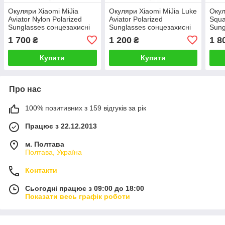
Окуляри Xiaomi MiJia
Окуляри Xiaomi MiJia Luke
Окул
Aviator Nylon Polarized
Aviator Polarized
Squa
Sunglasses сонцезахисні
Sunglasses сонцезахисні
Sung
Чорний (MSG03GL
Чорний (MSG02GL
Чор
1 700
1 200
1 8
₴
₴
BHR7440CN)
BHR6252CN)
BHR
Купити
Купити
Про нас
100% позитивних з 159 відгуків за рік
Працює з 22.12.2013
м. Полтава
Полтава, Україна
Контакти
Сьогодні працює з 09:00 до 18:00
Показати весь графік роботи