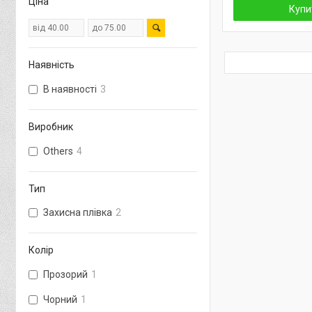
Ціна
Купи
Наявність
В наявності
3
Виробник
Others
4
Тип
Захисна плівка
2
Колір
Прозорий
1
Чорний
1