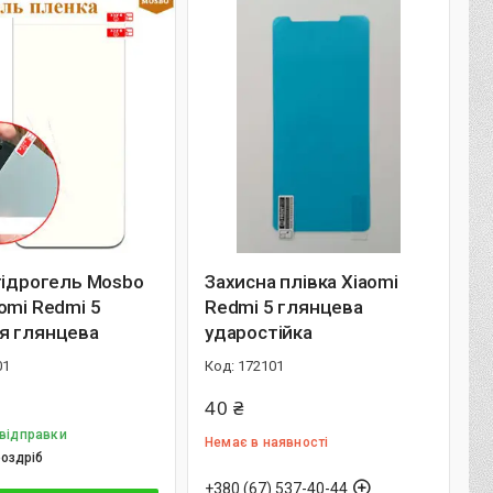
гідрогель Mosbo
Захисна плівка Xiaomi
omi Redmi 5
Redmi 5 глянцева
я глянцева
ударостійка
01
172101
40 ₴
 відправки
Немає в наявності
роздріб
+380 (67) 537-40-44