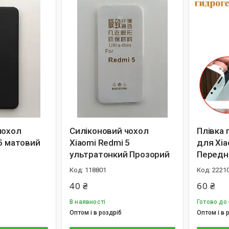
чохол
Силіконовий чохол
Плівка 
 5 матовий
Xiaomi Redmi 5
для Xia
P
ультратонкий Прозорий
Передн
118801
2221
40 ₴
60 ₴
В наявності
Готово до
Оптом і в роздріб
Оптом і в 